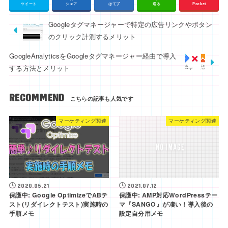
ツイート
シェア
はてブ
送る
Pocket
Googleタグマネージャーで特定の広告リンクやボタン
のクリック計測するメリット
GoogleAnalyticsをGoogleタグマネージャー経由で導入
する方法とメリット
RECOMMEND
マーケティング関連
マーケティング関連
2020.05.21
2021.07.12
保護中: Google OptimizeでABテ
保護中: AMP対応WordPressテー
スト(リダイレクトテスト)実施時の
マ『SANGO』が凄い！導入後の
手順メモ
設定自分用メモ