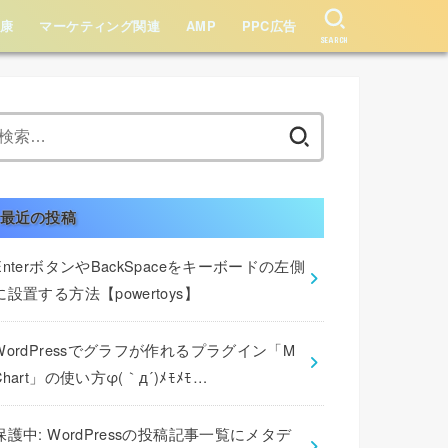
健康
マーケティング関連
AMP
PPC広告
SEARCH
検
索:
最近の投稿
EnterボタンやBackSpaceをキーボードの左側
に設置する方法【powertoys】
WordPressでグラフが作れるプラグイン「M
Chart」の使い方φ(｀д´)ﾒﾓﾒﾓ…
保護中: WordPressの投稿記事一覧にメタデ