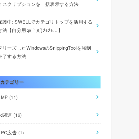
ィスクリプションを一括表示する方法
保護中: SWELLでカテゴリトップを活用する
方法【自分用φ(｀д´)ﾒﾓﾒﾓ…】
フリーズしたWindowsのSnippingToolを強制
終了する方法
カテゴリー
AMP
(11)
pc関連
(16)
PPC広告
(1)