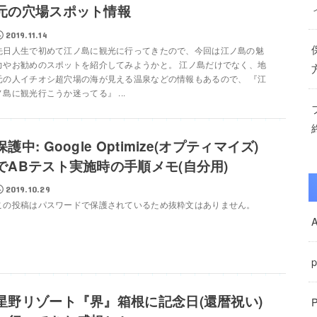
元の穴場スポット情報
2019.11.14
先日人生で初めて江ノ島に観光に行ってきたので、今回は江ノ島の魅
力やお勧めのスポットを紹介してみようかと。 江ノ島だけでなく、地
元の人イチオシ超穴場の海が見える温泉などの情報もあるので、 『江
ノ島に観光行こうか迷ってる』 ...
保護中: Google Optimize(オプティマイズ)
でABテスト実施時の手順メモ(自分用)
2019.10.29
この投稿はパスワードで保護されているため抜粋文はありません。
星野リゾート『界』箱根に記念日(還暦祝い)