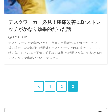
デスクワーカー必見！腰痛改善にDrストレ
ッチがかなり効果的だった話
2019.11.23
デスクワークで腰痛がひどく、仕事に支障が出る！何とかしたい！
僕の場合、ほぼ毎日10時間近くデスクワークでPCに向かっている。
特に集中していると平気で前屈みの姿勢で3時間とか集中し続けるの
でとにかく腰痛がひどい。 デスク...
＜
1
2
3
検